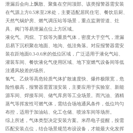
泄漏后会向上飘散、聚集在空间顶部。该类报警器需安装
在气源上方
0.5米至2米处，主要适配居民住宅、餐饮后厨、
天然气锅炉房、燃气调压站等场景，重点监测管道、灶
具、阀门等易泄漏点位上方区域。
液化气、丙烷、丁烷等为重质气体，密度大于空气，泄漏
后易下沉积聚在地面、地沟、低洼角落。对应报警器需安
装在距地面
0.3-0.6米的低位区域，广泛适用于液化气站、
灌装车间、餐饮液化气使用区域、地下室燃气设备间等低
洼通风较差的场所。
氢气、乙炔等高危轻质气体扩散速度快、爆炸极限宽，危
险性极高，报警器需置顶安装，主要应用于实验室、新能
源车间、焊接车间、储气库房等工业场景。而汽油、酒精
蒸气等挥发性可燃气体，需结合场地通风条件，低位均匀
布控，适用于加油站、化工仓储、喷涂车间等场所。
综上所述，气体类型决定安装方案。米昂电子提醒，按需
匹配安装点位，结合场景规范布设设备，才能最大化发挥