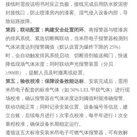
接线时需按说明书对应正负极，接线完成后用防水胶泥密
封接线口，防止喷漆房内的漆雾、湿气侵入设备内部，导
致短路故障。
第四，联动配置：构建安全处置闭环
。将报警器与喷漆房
的排风系统、紧急切断阀联动，当米昂电子报警器检测到
气体浓度达到报警阈值（默认设置为爆炸下限的
25%）
时，会自动触发排风系统启动、切断溶剂输送阀门，快速
降低现场气体浓度；同时联动声光报警装置（分贝
≥90dB），提醒人员及时撤离或处置。
第五，验收校准：保障设备效能达标
。安装完成后，需用
米昂电子配套的标准气体（如
50% LEL 甲烷气体）进行现
场校准，确认报警器在气体浓度达到阈值时能准确报警、
联动功能正常；同时记录安装位置、设备编号等信息，建
立台账，后续每月进行 1 次零点校准，每半年进行 1 次全
量程校准，确保设备长期稳定运行。
遵循这五大标准安装米昂电子可燃气体报警器，可有效解