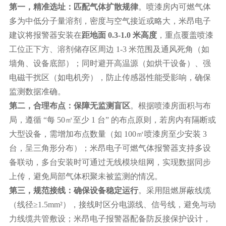
第一，精准选址：匹配气体扩散规律
。喷漆房内可燃气体
多为中低分子量溶剂，密度与空气接近或略大，米昂电子
建议将报警器安装在
距地面
0.3-1.0 米高度
，重点覆盖喷漆
工位正下方、溶剂储存区周边
1-3 米范围及通风死角（如
墙角、设备底部）；同时避开高温源（如烘干设备）、强
电磁干扰区（如电机旁），防止传感器性能受影响，确保
监测数据准确。
第二，合理布点：保障无监测盲区
。根据喷漆房面积与布
局，遵循
“每 50㎡至少 1 台” 的布点原则，若房内有隔断或
大型设备，需增加布点数量（如 100㎡喷漆房至少安装 3
台，呈三角形分布）；米昂电子可燃气体报警器支持多设
备联动，多台安装时可通过无线模块组网，实现数据同步
上传，避免局部气体积聚未被监测的情况。
第三，规范接线：确保设备稳定运行
。采用阻燃屏蔽线缆
（线径
≥1.5mm²），接线时区分电源线、信号线，避免与动
力线缆共管敷设；米昂电子报警器配备防反接保护设计，