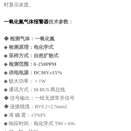
时显示浓度。
一氧化氮
气体报警器
技术参数：
◆ 检测气体：
一氧化氮
◆
检测原理：
电化学式
◆
采样方式：自然扩散式
◆
检测范围：
0-250PPM
◆
供电电源：DC36V±15%
◆ 较大功率：＜1W
◆ 通讯方式：M-BUS 两总线
◆ 信号输出：一组无源常开信号
◆ 连接线缆：RVS 2×2.5mm2
◆ 准 确 度：±5%FS
◆ 响应时间：电化学式 T90＜60s