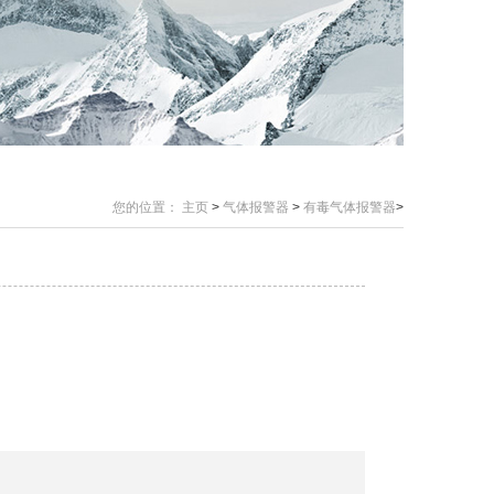
您的位置：
主页
>
气体报警器
>
有毒气体报警器
>