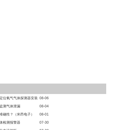
定位氧气气体探测器安装
08-06
监测气体泄漏
08-04
准确性？（米昂电子）
08-01
体检测报警器
07-30