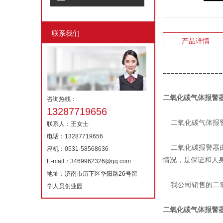
联系我们
产品详情
---------------
二氧化碳
气体报警
咨询热线：
13287719656
二氧化碳气体报警
联系人：王女士
电话：13287719656
二氧化碳报警器由
座机：0531-58568636
情况，是保证和人
E-mail：3469962326@qq.com
地址：济南市历下区华阳路26号留
我公司销售的二氧
学人员创业园
二氧化碳
气体报警