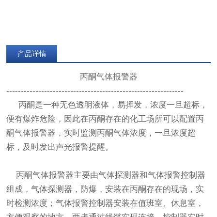
产品详情
丙酮气体报警器
---------------------------------------------------------
----
丙酮是一种无色透明液体，易挥发，浓度一旦超标，
便有爆炸危险，因此在丙酮存在的化工场所可以配置丙
酮气体报警器，实时监测丙酮气体浓度，一旦浓度超
标，及时发出声光报警提醒。
丙酮气体报警器主要由气体探测器和气体报警控制器
组成，气体探测器，防爆，安装在丙酮存在的现场，实
时检测浓度；气体报警控制器安装在值班室、休息室，