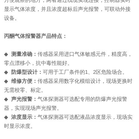
方便观察的地方，两者通过线缆实现连接，控制器实时
显示气体浓度，并且浓度超标后声光报警，可联动外接
设备。
丙酮气体报警器产品特点：
◆
测量准确：
传感器采用进口气体敏感元件，精度高，
零点漂移小，抗中毒性能好。
◆
防爆型设计：
可用于工厂条件的1、2区危险场合。
◆
维修方便：
传感器采用数字化模组设计，现场更换时
无需校零、标定。
◆
声光报警：
气体探测器可选配专用的防爆声光报警
器，实现现场声光报警。
◆
浓度显示：
气体探测器可选配液晶浓度显示，现场实
时显示浓度。