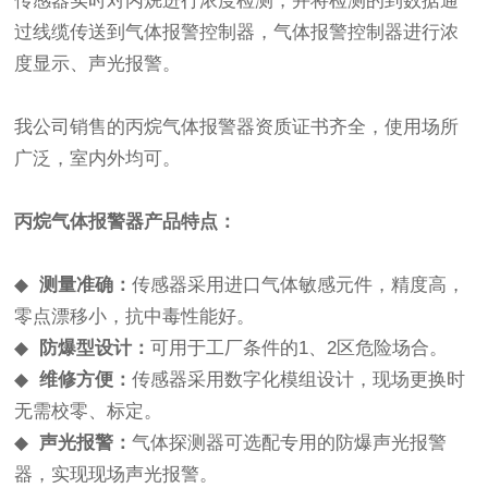
传感器实时对丙烷进行浓度检测，并将检测的到数据通
过线缆传送到气体报警控制器，气体报警控制器进行浓
度显示、声光报警。
我公司销售的丙烷气体报警器资质证书齐全，使用场所
广泛，室内外均可。
丙烷
气体报警器产品特点：
◆
测量准确：
传感器采用进口气体敏感元件，精度高，
零点漂移小，抗中毒性能好。
◆
防爆型设计：
可用于工厂条件的1、2区危险场合。
◆
维修方便：
传感器采用数字化模组设计，现场更换时
无需校零、标定。
◆
声光报警：
气体探测器可选配专用的防爆声光报警
器，实现现场声光报警。